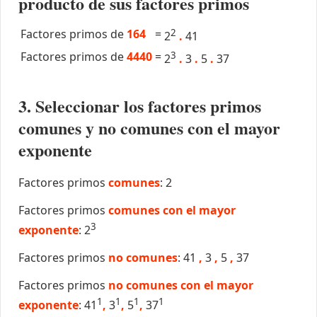
producto de sus factores primos
Factores primos de
164
=
2
2
.
41
Factores primos de
4440
=
3
2
.
3
.
5
.
37
3. Seleccionar los factores primos
comunes y no comunes con el mayor
exponente
Factores primos
comunes
: 2
Factores primos
comunes con el mayor
3
exponente
: 2
Factores primos
no comunes
: 41
,
3
,
5
,
37
Factores primos
no comunes con el mayor
1
1
1
1
exponente
: 41
,
3
,
5
,
37