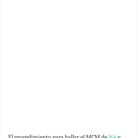
El procedimiento para hallar el MCM de
164
y