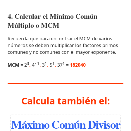
4. Calcular el Mínimo Común
Múltiplo o MCM
Recuerda que para encontrar el MCM de varios
números se deben multiplicar los factores primos
comunes y no comunes con el mayor exponente.
3
1
1
1
1
MCM
= 2
.
41
.
3
.
5
.
37
=
182040
Calcula también el:
Máximo Común Divisor