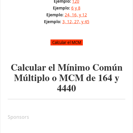
Ejemplo:
120
Ejemplo:
6 y 8
Ejemplo:
24, 16, y 12
Ejemplo:
3, 12, 27, y 45
Calcular el Mínimo Común
Múltiplo o MCM de
164
y
4440
Sponsors