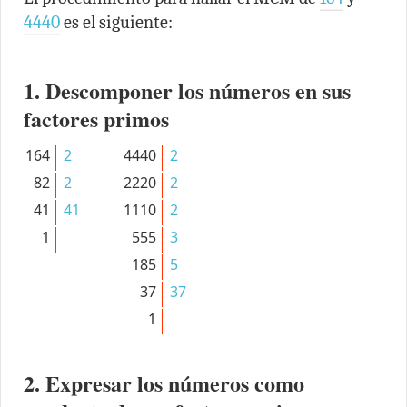
4440
es el siguiente:
1. Descomponer los números en sus
factores primos
164
2
4440
2
82
2
2220
2
41
41
1110
2
1
555
3
185
5
37
37
1
2. Expresar los números como