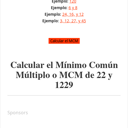
Ejemplo:
120
Ejemplo:
6 y 8
Ejemplo:
24, 16, y 12
Ejemplo:
3, 12, 27, y 45
Calcular el Mínimo Común
Múltiplo o MCM de
22
y
1229
Sponsors