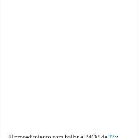
El procedimiento para hallar el MCM de
22
y