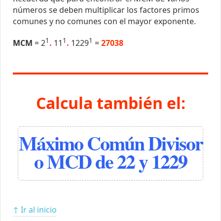
números se deben multiplicar los factores primos
comunes y no comunes con el mayor exponente.
1
1
1
MCM
= 2
.
11
.
1229
=
27038
Calcula también el:
Máximo Común Divisor
o MCD de 22 y 1229
↑ Ir al inicio