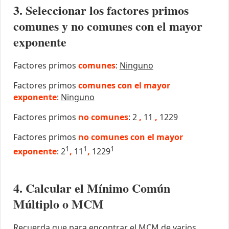
3. Seleccionar los factores primos
comunes y no comunes con el mayor
exponente
Factores primos
comunes
:
Ninguno
Factores primos
comunes con el mayor
exponente
:
Ninguno
Factores primos
no comunes
: 2
,
11
,
1229
Factores primos
no comunes con el mayor
1
1
1
exponente
: 2
,
11
,
1229
4. Calcular el Mínimo Común
Múltiplo o MCM
Recuerda que para encontrar el MCM de varios