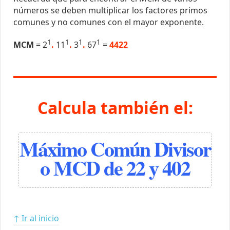
números se deben multiplicar los factores primos
comunes y no comunes con el mayor exponente.
1
1
1
1
MCM
= 2
.
11
.
3
.
67
=
4422
Calcula también el:
Máximo Común Divisor
o MCD de 22 y 402
↑ Ir al inicio