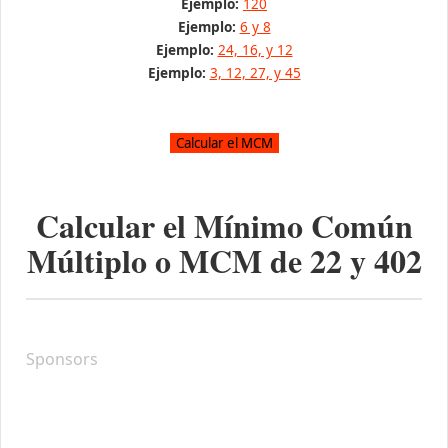
Ejemplo:
120
Ejemplo:
6 y 8
Ejemplo:
24, 16, y 12
Ejemplo:
3, 12, 27, y 45
Calcular el Mínimo Común
Múltiplo o MCM de
22
y
402
Sponsors