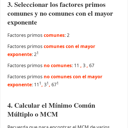
3. Seleccionar los factores primos
comunes y no comunes con el mayor
exponente
Factores primos
comunes
: 2
Factores primos
comunes con el mayor
1
exponente
: 2
Factores primos
no comunes
: 11
,
3
,
67
Factores primos
no comunes con el mayor
1
1
1
exponente
: 11
,
3
,
67
4. Calcular el Mínimo Común
Múltiplo o MCM
Recuerda que para encontrar el MCM de varios