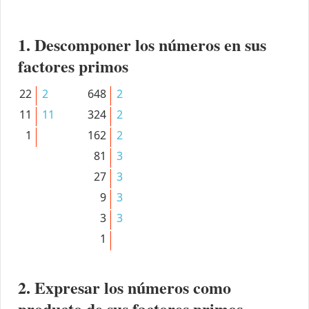
1. Descomponer los números en sus
factores primos
22
2
648
2
11
11
324
2
1
162
2
81
3
27
3
9
3
3
3
1
2. Expresar los números como
producto de sus factores primos