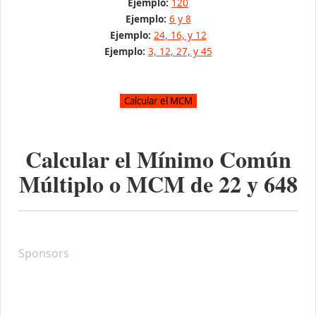
Ejemplo:
120
Ejemplo:
6 y 8
Ejemplo:
24, 16, y 12
Ejemplo:
3, 12, 27, y 45
Calcular el Mínimo Común
Múltiplo o MCM de
22
y
648
Sponsors