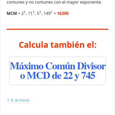
comunes y no comunes con el mayor exponente.
1
1
1
1
MCM
= 2
.
11
.
5
.
149
=
16390
Calcula también el:
Máximo Común Divisor
o MCD de 22 y 745
↑ Ir al inicio