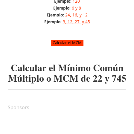
Ejemplo:
120
Ejemplo:
6 y 8
Ejemplo:
24, 16, y 12
Ejemplo:
3, 12, 27, y 45
Calcular el Mínimo Común
Múltiplo o MCM de
22
y
745
Sponsors