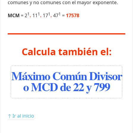
comunes y no comunes con el mayor exponente.
1
1
1
1
MCM
= 2
.
11
.
17
.
47
=
17578
Calcula también el:
Máximo Común Divisor
o MCD de 22 y 799
↑ Ir al inicio