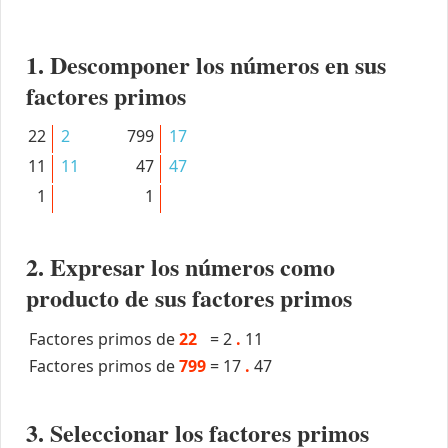
1. Descomponer los números en sus
factores primos
22
2
799
17
11
11
47
47
1
1
2. Expresar los números como
producto de sus factores primos
Factores primos de
22
=
2
.
11
Factores primos de
799
=
17
.
47
3. Seleccionar los factores primos