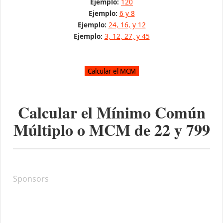
Ejemplo:
120
Ejemplo:
6 y 8
Ejemplo:
24, 16, y 12
Ejemplo:
3, 12, 27, y 45
Calcular el Mínimo Común
Múltiplo o MCM de
22
y
799
Sponsors