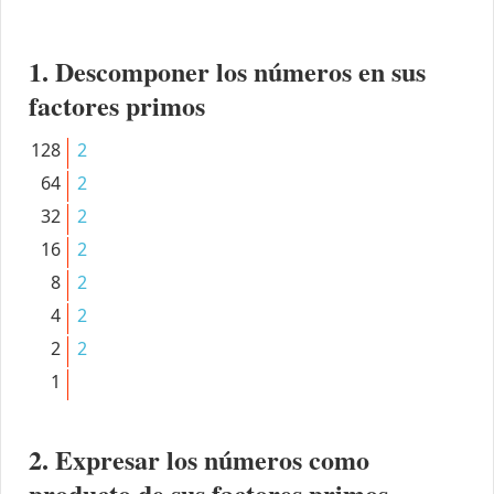
1. Descomponer los números en sus
factores primos
128
2
64
2
32
2
16
2
8
2
4
2
2
2
1
2. Expresar los números como
producto de sus factores primos