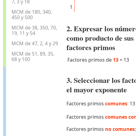
7, 3 y 18
1
MCM de 180, 340,
450 y 500
2. Expresar los númer
MCM de 38, 350, 70,
19, 11 y 54
como producto de sus
MCM de 47, 2, 4 y 29
factores primos
MCM de 51, 89, 35,
68 y 100
Factores primos de
13
=
13
3. Seleccionar los fa
el mayor exponente
Factores primos
comunes
: 13
Factores primos
comunes con
Factores primos
no comunes