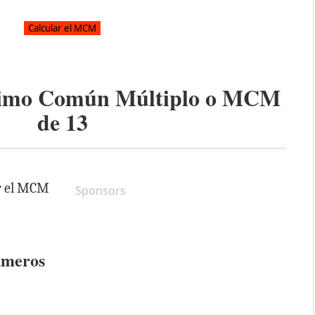
ínimo Común Múltiplo o MCM
de
13
ar el MCM
Sponsors
úmeros