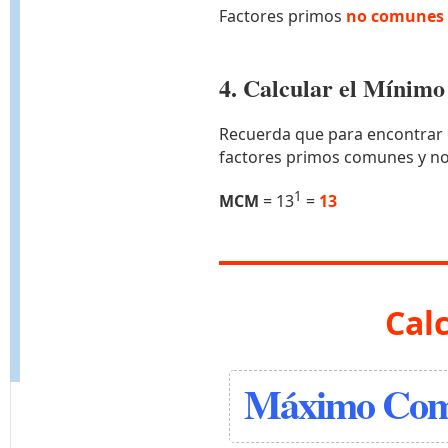
Factores primos
no comunes 
4. Calcular el Míni
Recuerda que para encontrar 
factores primos comunes y n
1
MCM
= 13
=
13
Cal
Máximo Comú