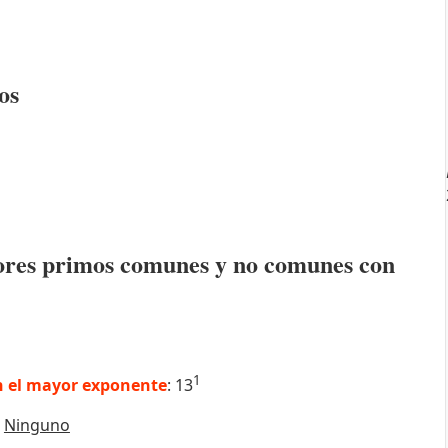
os
ctores primos comunes y no comunes con
1
 el mayor exponente
: 13
:
Ninguno