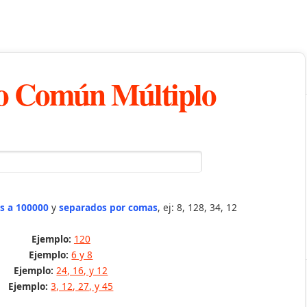
 Común Múltiplo
s a 100000
y
separados por comas
, ej: 8, 128, 34, 12
Ejemplo:
120
Ejemplo:
6 y 8
Ejemplo:
24, 16, y 12
Ejemplo:
3, 12, 27, y 45