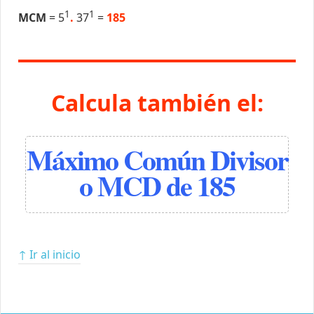
1
1
MCM
= 5
.
37
=
185
Calcula también el:
Máximo Común Divisor
o MCD de 185
↑ Ir al inicio