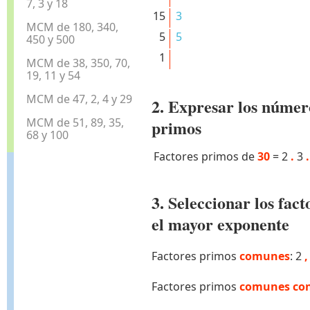
7, 3 y 18
15
3
MCM de 180, 340,
5
5
450 y 500
1
MCM de 38, 350, 70,
19, 11 y 54
MCM de 47, 2, 4 y 29
2. Expresar los númer
MCM de 51, 89, 35,
primos
68 y 100
Factores primos de
30
=
2
.
3
.
3. Seleccionar los fa
el mayor exponente
Factores primos
comunes
: 2
,
Factores primos
comunes con