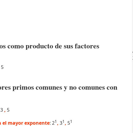
os como producto de sus factores
5
ctores primos comunes y no comunes con
3
,
5
1
1
1
 el mayor exponente
: 2
,
3
,
5