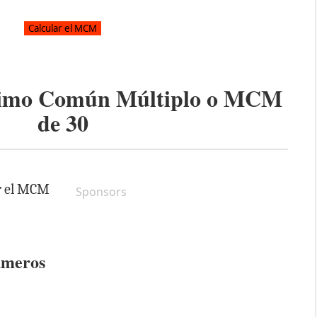
ínimo Común Múltiplo o MCM
de
30
ar el MCM
Sponsors
úmeros