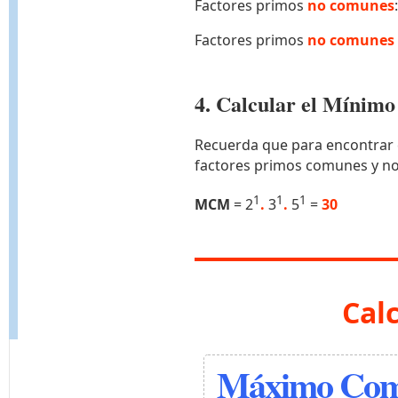
Factores primos
no comunes
Factores primos
no comunes 
4. Calcular el Míni
Recuerda que para encontrar 
factores primos comunes y n
1
1
1
MCM
= 2
.
3
.
5
=
30
Cal
Máximo Comú