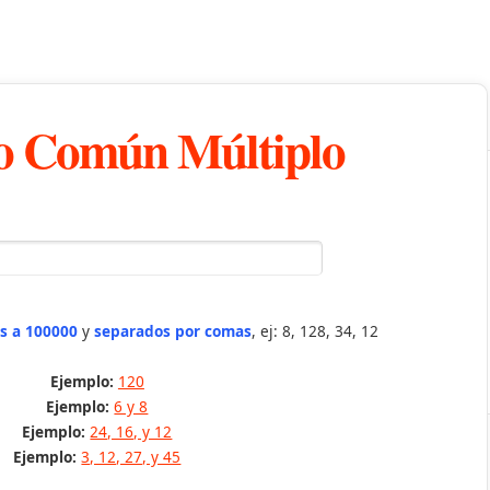
 Común Múltiplo
s a 100000
y
separados por comas
, ej: 8, 128, 34, 12
Ejemplo:
120
Ejemplo:
6 y 8
Ejemplo:
24, 16, y 12
Ejemplo:
3, 12, 27, y 45