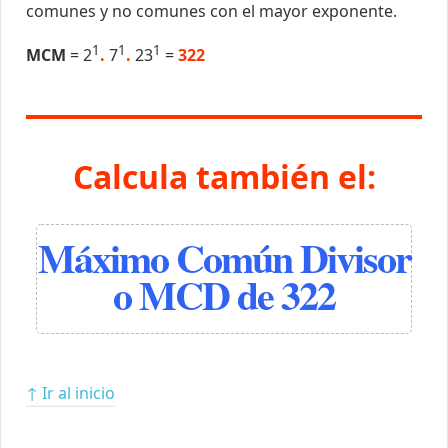
comunes y no comunes con el mayor exponente.
1
1
1
MCM
= 2
.
7
.
23
=
322
Calcula también el:
Máximo Común Divisor
o MCD de 322
↑ Ir al inicio