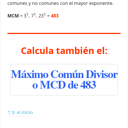
comunes y no comunes con el mayor exponente.
1
1
1
MCM
= 3
.
7
.
23
=
483
Calcula también el:
Máximo Común Divisor
o MCD de 483
↑ Ir al inicio