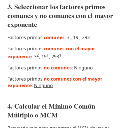
3. Seleccionar los factores primos
comunes y no comunes con el mayor
exponente
Factores primos
comunes
: 3
,
19
,
293
Factores primos
comunes con el mayor
2
1
1
exponente
: 3
,
19
,
293
Factores primos
no comunes
:
Ninguno
Factores primos
no comunes con el mayor
exponente
:
Ninguno
4. Calcular el Mínimo Común
Múltiplo o MCM
Recuerda que para encontrar el MCM de varios