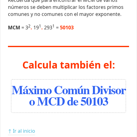
números se deben multiplicar los factores primos
comunes y no comunes con el mayor exponente.
2
1
1
MCM
= 3
.
19
.
293
=
50103
Calcula también el:
Máximo Común Divisor
o MCD de 50103
↑ Ir al inicio