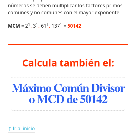
números se deben multiplicar los factores primos
comunes y no comunes con el mayor exponente.
1
1
1
1
MCM
= 2
.
3
.
61
.
137
=
50142
Calcula también el:
Máximo Común Divisor
o MCD de 50142
↑ Ir al inicio