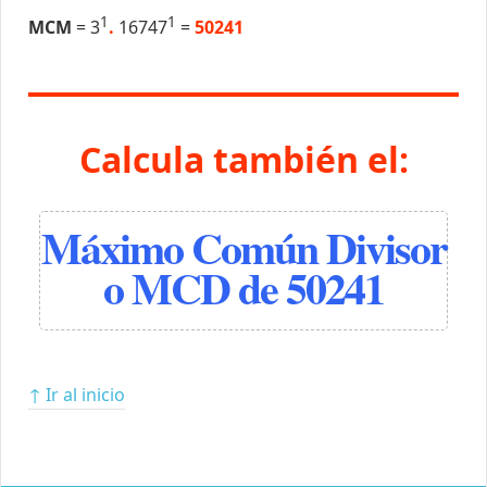
1
1
MCM
= 3
.
16747
=
50241
Calcula también el:
Máximo Común Divisor
o MCD de 50241
↑ Ir al inicio