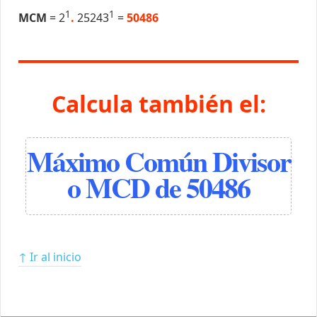
1
1
MCM
= 2
.
25243
=
50486
Calcula también el:
Máximo Común Divisor
o MCD de 50486
↑ Ir al inicio