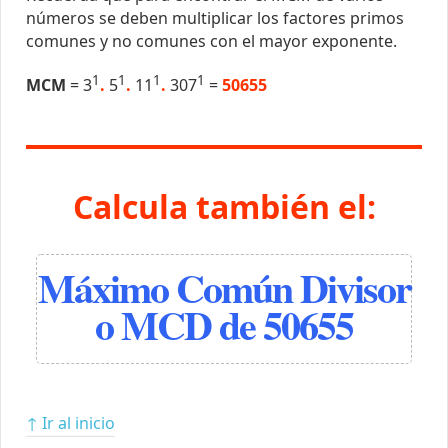
números se deben multiplicar los factores primos
comunes y no comunes con el mayor exponente.
1
1
1
1
MCM
= 3
.
5
.
11
.
307
=
50655
Calcula también el:
Máximo Común Divisor
o MCD de 50655
↑ Ir al inicio