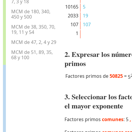
7, 3 y 18
10165
5
MCM de 180, 340,
2033
19
450 y 500
107
107
MCM de 38, 350, 70,
19, 11 y 54
1
MCM de 47, 2, 4 y 29
MCM de 51, 89, 35,
2. Expresar los númer
68 y 100
primos
Factores primos de
50825
=
5
3. Seleccionar los fa
el mayor exponente
Factores primos
comunes
: 5
,