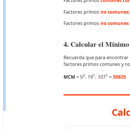
Factores primos
comunes con
Factores primos
no comunes
Factores primos
no comunes 
4. Calcular el Míni
Recuerda que para encontrar 
factores primos comunes y n
2
1
1
MCM
= 5
.
19
.
107
=
50825
Cal