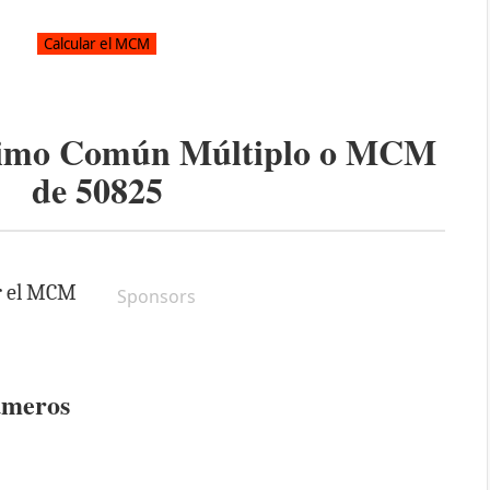
ínimo Común Múltiplo o MCM
de
50825
ar el MCM
Sponsors
úmeros