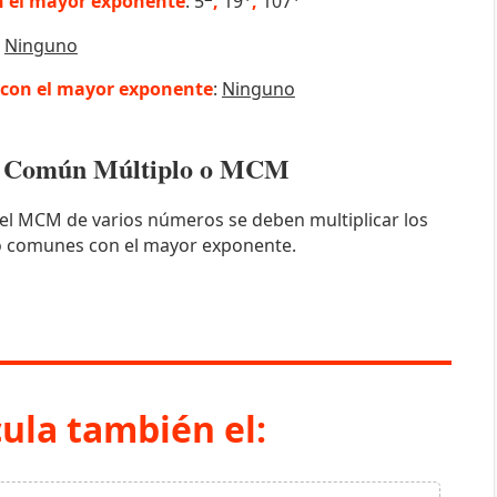
 el mayor exponente
: 5
,
19
,
107
:
Ninguno
con el mayor exponente
:
Ninguno
mo Común Múltiplo o MCM
el MCM de varios números se deben multiplicar los
o comunes con el mayor exponente.
cula también el: