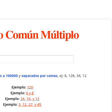
 Común Múltiplo
s a 100000
y
separados por comas
, ej: 8, 128, 34, 12
Ejemplo:
120
Ejemplo:
6 y 8
Ejemplo:
24, 16, y 12
Ejemplo:
3, 12, 27, y 45