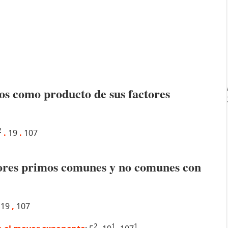
os como producto de sus factores
2
.
19
.
107
ctores primos comunes y no comunes con
19
,
107
2
1
1