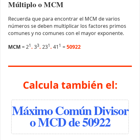
Múltiplo o MCM
Recuerda que para encontrar el MCM de varios
números se deben multiplicar los factores primos
comunes y no comunes con el mayor exponente.
1
3
1
1
MCM
= 2
.
3
.
23
.
41
=
50922
Calcula también el:
Máximo Común Divisor
o MCD de 50922