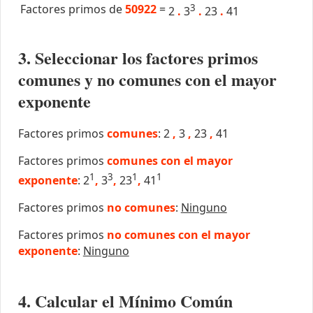
Factores primos de
50922
=
3
2
.
3
.
23
.
41
3. Seleccionar los factores primos
comunes y no comunes con el mayor
exponente
Factores primos
comunes
: 2
,
3
,
23
,
41
Factores primos
comunes con el mayor
1
3
1
1
exponente
: 2
,
3
,
23
,
41
Factores primos
no comunes
:
Ninguno
Factores primos
no comunes con el mayor
exponente
:
Ninguno
4. Calcular el Mínimo Común