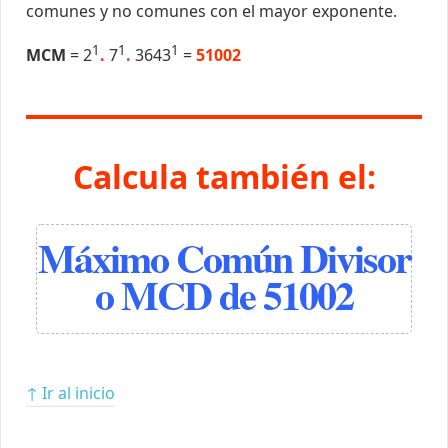
comunes y no comunes con el mayor exponente.
1
1
1
MCM
= 2
.
7
.
3643
=
51002
Calcula también el:
Máximo Común Divisor
o MCD de 51002
↑ Ir al inicio