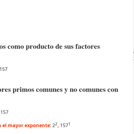
os como producto de sus factores
157
ctores primos comunes y no comunes con
157
2
1
 el mayor exponente
: 2
,
157