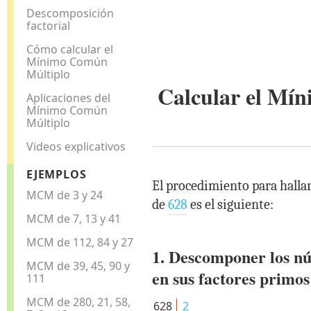
Descomposición
factorial
Cómo calcular el
Mínimo Común
Múltiplo
Calcular el M
Aplicaciones del
Mínimo Común
Múltiplo
Videos explicativos
EJEMPLOS
El procedimiento para hall
MCM de 3 y 24
de
628
es el siguiente:
MCM de 7, 13 y 41
MCM de 112, 84 y 27
1. Descomponer los n
MCM de 39, 45, 90 y
en sus factores primos
111
MCM de 280, 21, 58,
628
2