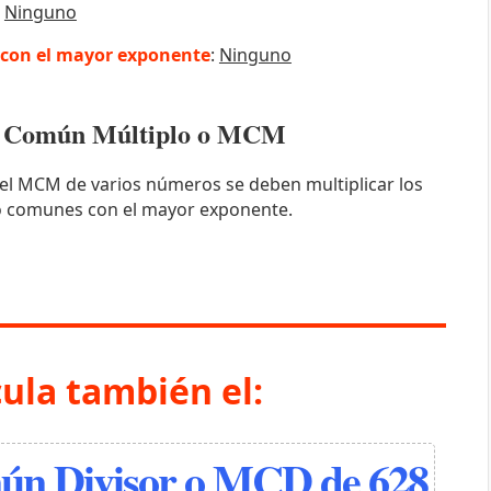
:
Ninguno
con el mayor exponente
:
Ninguno
mo Común Múltiplo o MCM
el MCM de varios números se deben multiplicar los
o comunes con el mayor exponente.
cula también el:
n Divisor o MCD de 628