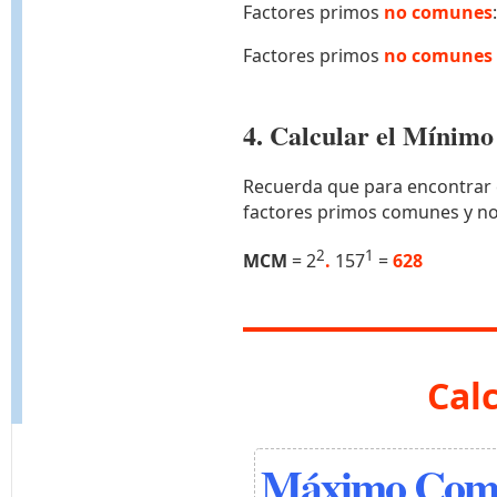
Factores primos
no comunes
Factores primos
no comunes 
4. Calcular el Míni
Recuerda que para encontrar 
factores primos comunes y n
2
1
MCM
= 2
.
157
=
628
Cal
Máximo Comú