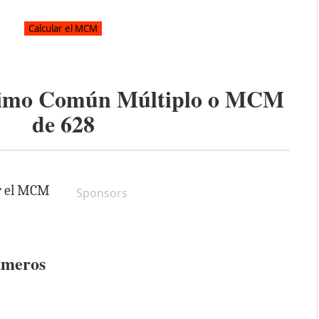
ínimo Común Múltiplo o MCM
de
628
ar el MCM
Sponsors
úmeros