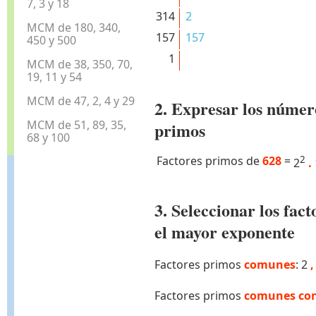
7, 3 y 18
314
2
MCM de 180, 340,
157
157
450 y 500
1
MCM de 38, 350, 70,
19, 11 y 54
MCM de 47, 2, 4 y 29
2. Expresar los númer
MCM de 51, 89, 35,
primos
68 y 100
Factores primos de
628
=
2
2
.
3. Seleccionar los fa
el mayor exponente
Factores primos
comunes
: 2
,
Factores primos
comunes con