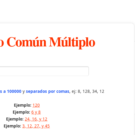
 Común Múltiplo
s a 100000
y
separados por comas
, ej: 8, 128, 34, 12
Ejemplo:
120
Ejemplo:
6 y 8
Ejemplo:
24, 16, y 12
Ejemplo:
3, 12, 27, y 45