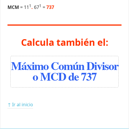
1
1
MCM
= 11
.
67
=
737
Calcula también el:
Máximo Común Divisor
o MCD de 737
↑ Ir al inicio