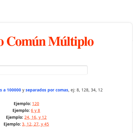
 Común Múltiplo
s a 100000
y
separados por comas
, ej: 8, 128, 34, 12
Ejemplo:
120
Ejemplo:
6 y 8
Ejemplo:
24, 16, y 12
Ejemplo:
3, 12, 27, y 45