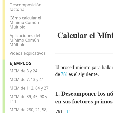
Descomposición
factorial
Cómo calcular el
Mínimo Común
Múltiplo
Calcular el M
Aplicaciones del
Mínimo Común
Múltiplo
Videos explicativos
EJEMPLOS
El procedimiento para hall
MCM de 3 y 24
de
781
es el siguiente:
MCM de 7, 13 y 41
MCM de 112, 84 y 27
1. Descomponer los n
MCM de 39, 45, 90 y
en sus factores primos
111
MCM de 280, 21, 58,
781
11