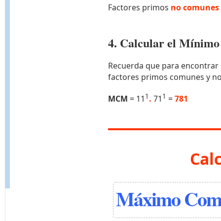
Factores primos
no comunes 
4. Calcular el Míni
Recuerda que para encontrar 
factores primos comunes y n
1
1
MCM
= 11
.
71
=
781
Cal
Máximo Comú