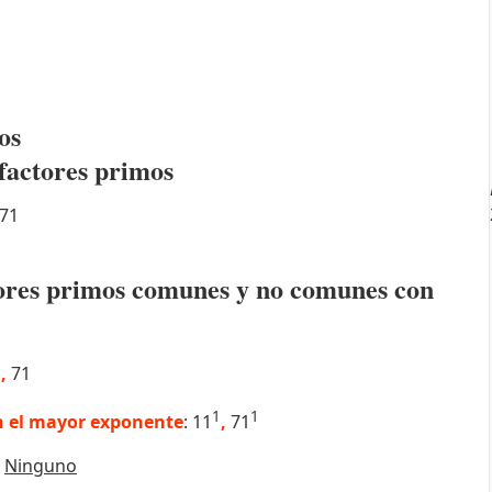
os
factores primos
71
ctores primos comunes y no comunes con
1
,
71
1
1
 el mayor exponente
: 11
,
71
:
Ninguno