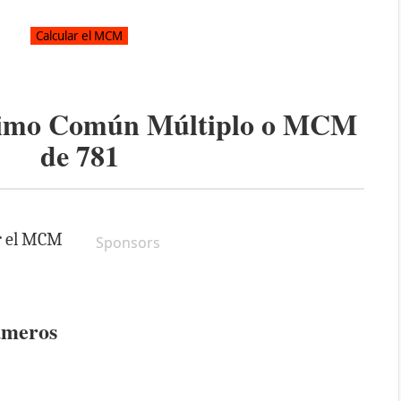
ínimo Común Múltiplo o MCM
de
781
ar el MCM
Sponsors
úmeros