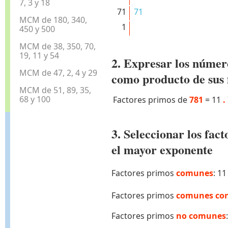
7, 3 y 18
71
71
MCM de 180, 340,
1
450 y 500
MCM de 38, 350, 70,
19, 11 y 54
2. Expresar los númer
MCM de 47, 2, 4 y 29
como producto de sus 
MCM de 51, 89, 35,
68 y 100
Factores primos de
781
=
11
.
3. Seleccionar los fa
el mayor exponente
Factores primos
comunes
: 1
Factores primos
comunes con
Factores primos
no comunes