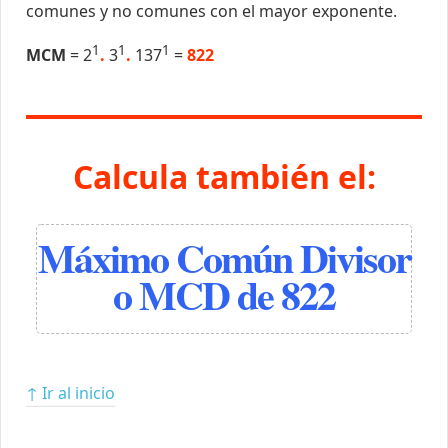
comunes y no comunes con el mayor exponente.
1
1
1
MCM
= 2
.
3
.
137
=
822
Calcula también el:
Máximo Común Divisor
o MCD de 822
↑ Ir al inicio