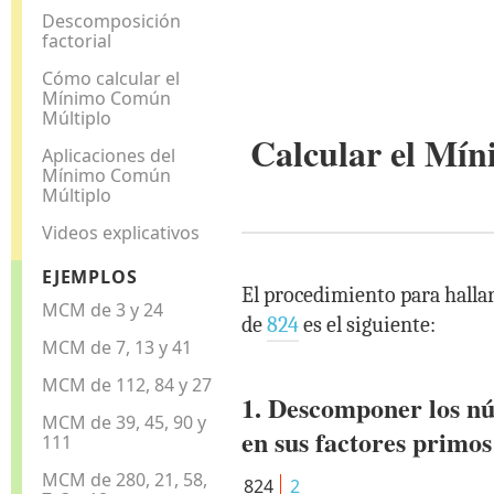
Descomposición
factorial
Cómo calcular el
Mínimo Común
Múltiplo
Calcular el M
Aplicaciones del
Mínimo Común
Múltiplo
Videos explicativos
EJEMPLOS
El procedimiento para hall
MCM de 3 y 24
de
824
es el siguiente:
MCM de 7, 13 y 41
MCM de 112, 84 y 27
1. Descomponer los n
MCM de 39, 45, 90 y
en sus factores primos
111
MCM de 280, 21, 58,
824
2