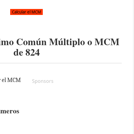
ínimo Común Múltiplo o MCM
de
824
ar el MCM
Sponsors
úmeros