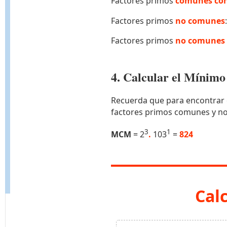
Factores primos
comunes con
Factores primos
no comunes
Factores primos
no comunes 
4. Calcular el Míni
Recuerda que para encontrar 
factores primos comunes y n
3
1
MCM
= 2
.
103
=
824
Cal