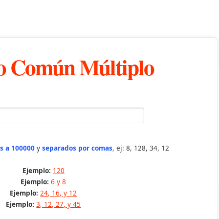
 Común Múltiplo
s a 100000
y
separados por comas
, ej: 8, 128, 34, 12
Ejemplo:
120
Ejemplo:
6 y 8
Ejemplo:
24, 16, y 12
Ejemplo:
3, 12, 27, y 45