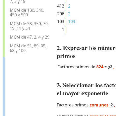
7, 3 y 18
412
2
MCM de 180, 340,
206
2
450 y 500
103
103
MCM de 38, 350, 70,
19, 11 y 54
1
MCM de 47, 2, 4 y 29
MCM de 51, 89, 35,
2. Expresar los númer
68 y 100
primos
Factores primos de
824
=
3
2
.
3. Seleccionar los fa
el mayor exponente
Factores primos
comunes
: 2
,