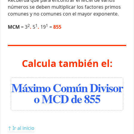
números se deben multiplicar los factores primos
comunes y no comunes con el mayor exponente.
2
1
1
MCM
= 3
.
5
.
19
=
855
Calcula también el:
Máximo Común Divisor
o MCD de 855
↑ Ir al inicio