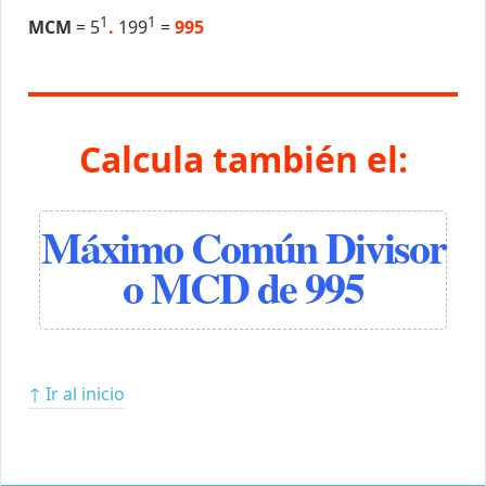
1
1
MCM
= 5
.
199
=
995
Calcula también el:
Máximo Común Divisor
o MCD de 995
↑ Ir al inicio