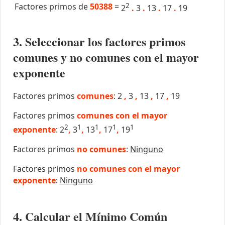
Factores primos de
50388
=
2
2
.
3
.
13
.
17
.
19
3. Seleccionar los factores primos
comunes y no comunes con el mayor
exponente
Factores primos
comunes
: 2
,
3
,
13
,
17
,
19
Factores primos
comunes con el mayor
2
1
1
1
1
exponente
: 2
,
3
,
13
,
17
,
19
Factores primos
no comunes
:
Ninguno
Factores primos
no comunes con el mayor
exponente
:
Ninguno
4. Calcular el Mínimo Común