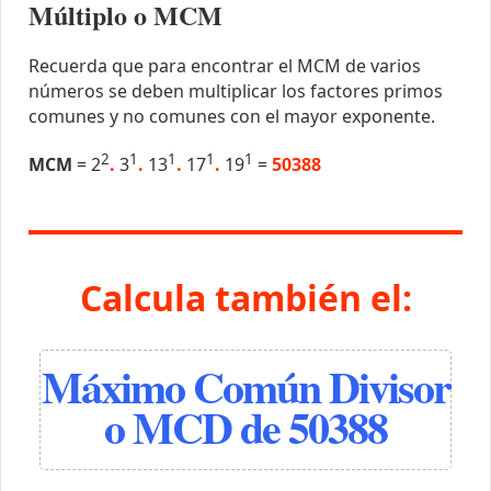
Múltiplo o MCM
Recuerda que para encontrar el MCM de varios
números se deben multiplicar los factores primos
comunes y no comunes con el mayor exponente.
2
1
1
1
1
MCM
= 2
.
3
.
13
.
17
.
19
=
50388
Calcula también el:
Máximo Común Divisor
o MCD de 50388