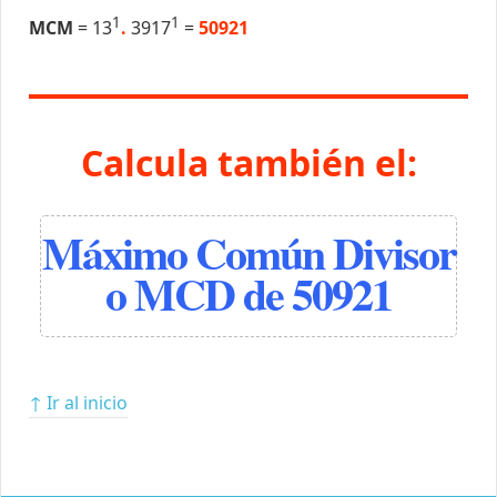
1
1
MCM
= 13
.
3917
=
50921
Calcula también el:
Máximo Común Divisor
o MCD de 50921
↑ Ir al inicio